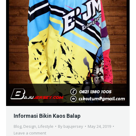
Informasi Bikin Kaos Balap
Blog
,
Design
,
Lifestyle
By
bajujersey
May 24, 2019
Leave a comment