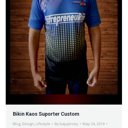
Bikin Kaos Suporter Custom
Blog
,
Design
,
Lifestyle
By
bajujersey
May 24, 2019