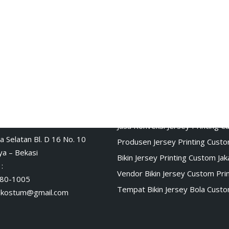
fline
Cerita Baju Jersey
Jasa Konveksi Jersey Printing 
a Selatan Bl. D 16 No. 10
Produsen Jersey Printing Cust
a – Bekasi
Bikin Jersey Printing Custom Jak
:
Vendor Bikin Jersey Custom Prin
80-1005
Tempat Bikin Jersey Bola Cust
skostum@gmail.com