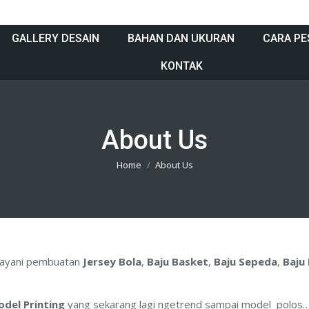
GALLERY DESAIN
BAHAN DAN UKURAN
CARA PE
KONTAK
About Us
You are here:
Home
About Us
layani pembuatan
Jersey Bola
,
Baju Basket
,
Baju Sepeda
,
Baju
odel Printing
yang sekarang lagi ngetrend sampai model polos