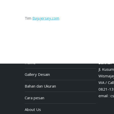
Tim
Bajujersey.com
Menu
Toko Of
Home
BEKASI
Jl. Kusum
Gallery Desain
Wismajay
WA / Call 
Bahan dan Ukuran
0821-13
email :
c
Cara pesan
About Us