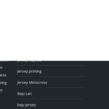
Baju Jersey
Custom
Jersey sepeda
om
Jersey printing
arta
Jersey Motocross
ting
om
Baju Lari
baju jersey