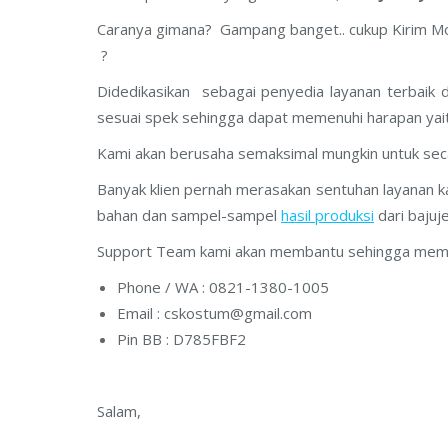
Caranya gimana? Gampang banget.. cukup Kirim Model
?
Didedikasikan sebagai penyedia layanan terbaik de
sesuai spek sehingga dapat memenuhi harapan ya
Kami akan berusaha semaksimal mungkin untuk seca
Banyak klien pernah merasakan sentuhan layanan ka
bahan dan sampel-sampel
hasil produksi
dari bajuj
Support Team kami akan membantu sehingga memudahk
Phone / WA : 0821-1380-1005
Email :
cskostum@gmail.com
Pin BB : D785FBF2
Salam,