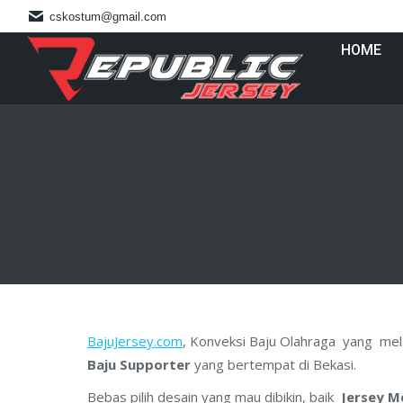
cskostum@gmail.com
HOME
BajuJersey.com
, Konveksi Baju Olahraga yang me
Baju
Supporter
yang bertempat di Bekasi.
Bebas pilih desain yang mau dibikin, baik
Jersey M