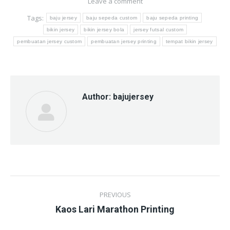
Leave a comment
Tags:
baju jersey
baju sepeda custom
baju sepeda printing
bikin jersey
bikin jersey bola
jersey futsal custom
pembuatan jersey custom
pembuatan jersey printing
tempat bikin jersey
Author:
bajujersey
Post
PREVIOUS
navigation
Previous
Kaos Lari Marathon Printing
post: