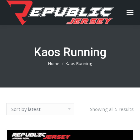
Kaos Running
You are here:
Home
Kaos Running
Showing all 5 results