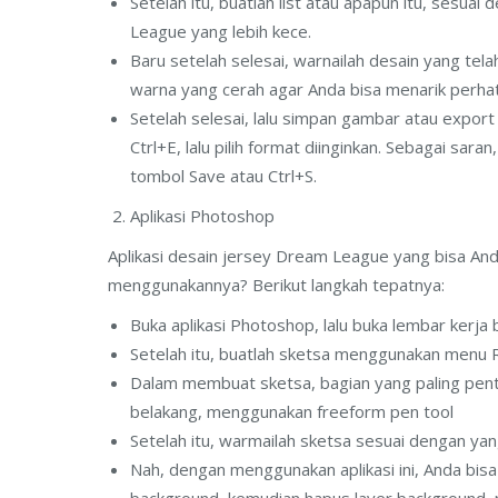
Setelah itu, buatlah list atau apapun itu, sesu
League yang lebih kece.
Baru setelah selesai, warnailah desain yang telah
warna yang cerah agar Anda bisa menarik perhat
Setelah selesai, lalu simpan gambar atau expo
Ctrl+E, lalu pilih format diinginkan. Sebagai saran
tombol Save atau Ctrl+S.
Aplikasi Photoshop
Aplikasi desain jersey Dream League yang bisa An
menggunakannya? Berikut langkah tepatnya:
Buka aplikasi Photoshop, lalu buka lembar kerja 
Setelah itu, buatlah sketsa menggunakan menu 
Dalam membuat sketsa, bagian yang paling penti
belakang, menggunakan freeform pen tool
Setelah itu, warmailah sketsa sesuai dengan yan
Nah, dengan menggunakan aplikasi ini, Anda bis