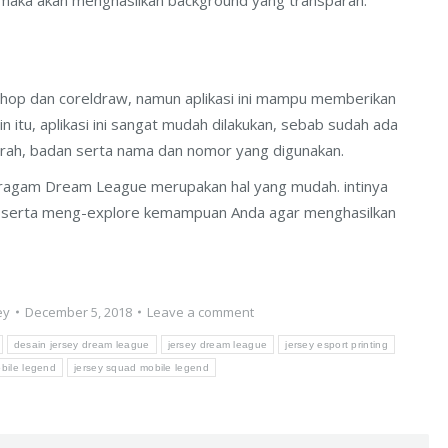
maka akan menghasilkan background yang transparan.
toshop dan coreldraw, namun aplikasi ini mampu memberikan
 itu, aplikasi ini sangat mudah dilakukan, sebab sudah ada
erah, badan serta nama dan nomor yang digunakan.
eragam Dream League merupakan hal yang mudah. intinya
as serta meng-explore kemampuan Anda agar menghasilkan
ey
December 5, 2018
Leave a comment
desain jersey dream league
jersey dream league
jersey esport printing
obile legend
jersey squad mobile legend