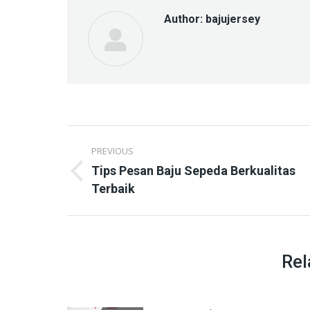
Author:
bajujersey
Post
PREVIOUS
navigation
Tips Pesan Baju Sepeda Berkualitas
Previous
Terbaik
post:
Rel