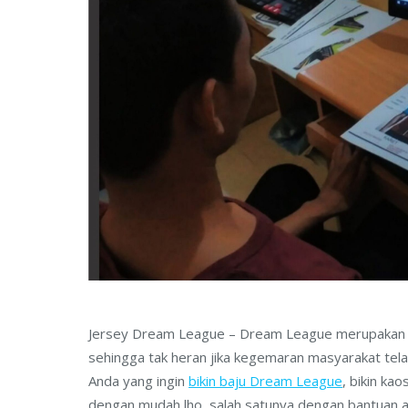
Jersey Dream League – Dream League merupakan sa
sehingga tak heran jika kegemaran masyarakat te
Anda yang ingin
bikin baju Dream League
, bikin ka
dengan mudah lho, salah satunya dengan bantuan ap