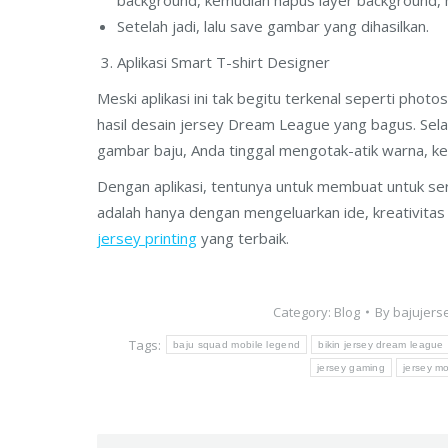
background, kemudian hapus layer background, 
Setelah jadi, lalu save gambar yang dihasilkan.
Aplikasi Smart T-shirt Designer
Meski aplikasi ini tak begitu terkenal seperti pho
hasil desain jersey Dream League yang bagus. Selain
gambar baju, Anda tinggal mengotak-atik warna, k
Dengan aplikasi, tentunya untuk membuat untuk s
adalah hanya dengan mengeluarkan ide, kreativit
jersey printing
yang terbaik.
Category:
Blog
By
bajujers
Tags:
baju squad mobile legend
bikin jersey dream league
jersey gaming
jersey m