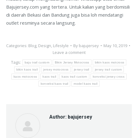
Bajujersey.com yang tertera. Untuk kalian yang berdomisili
di daerah Bekasi dan Bandung juga bisa loh mendatangi
outlet resminya secara langsung.
Categories:
Blog
,
Design
,
Lifestyle
By
bajujersey
May 10, 2019
Leave a comment
Tags:
baju trail custom
Bikin Jersey Motocross
bikin kaos motcross
bikin kaos trail
jersey motocross
jersey trail
jersey trail custom
kaos motocross
kaos trail
kaos trail custom
konveksi jersey cross
konveksi kaos trail
model kaos trail
Author:
bajujersey