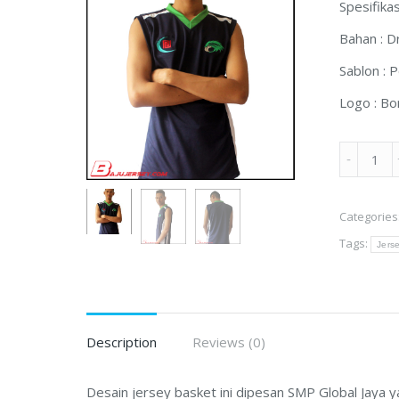
Spesifikas
Bahan : Dr
Sablon : P
Logo : Bo
Desain
Jersey
Basket
Categories
SMP
Tags:
Global
Jers
Jaya
Tangeran
quantity
Description
Reviews (0)
Desain jersey basket ini dipesan SMP Global Jaya 