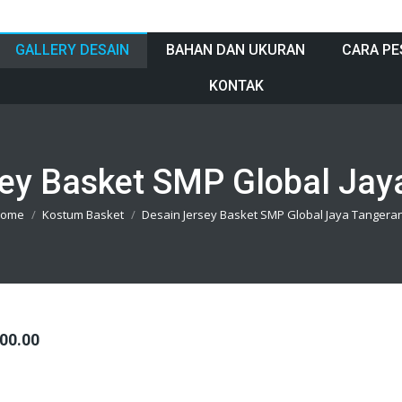
GALLERY DESAIN
BAHAN DAN UKURAN
CARA PE
KONTAK
sey Basket SMP Global Jay
 are here:
ome
Kostum Basket
Desain Jersey Basket SMP Global Jaya Tangera
00.00