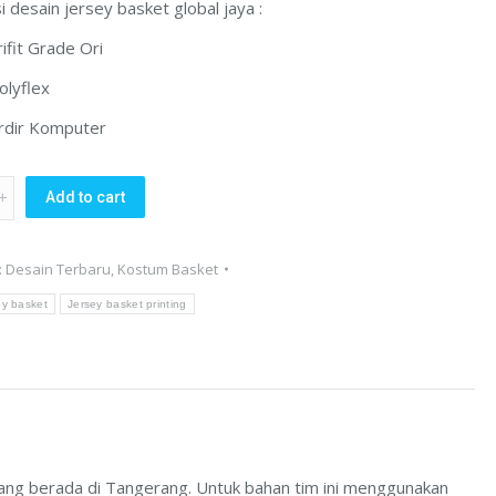
i desain jersey basket global jaya :
ifit Grade Ori
olyflex
rdir Komputer
Add to cart
:
Desain Terbaru
,
Kostum Basket
ey basket
Jersey basket printing
g
yang berada di Tangerang. Untuk bahan tim ini menggunakan