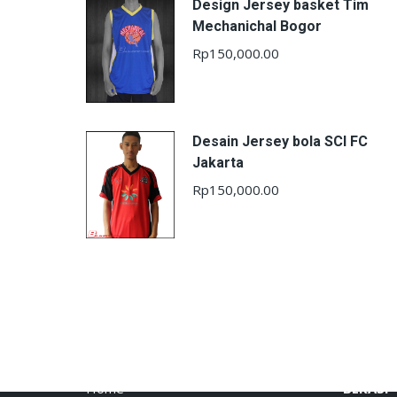
Design Jersey basket Tim
Mechanichal Bogor
Rp
150,000.00
Desain Jersey bola SCI FC
Jakarta
Rp
150,000.00
Menu
Toko Of
Home
BEKASI