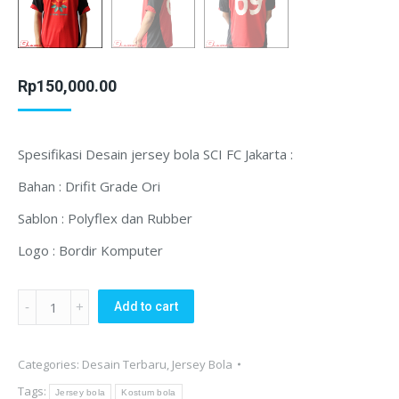
Rp
150,000.00
Spesifikasi Desain jersey bola SCI FC Jakarta :
Bahan : Drifit Grade Ori
Sablon : Polyflex dan Rubber
Logo : Bordir Komputer
Desain
Add to cart
Jersey
bola
Categories:
Desain Terbaru
,
Jersey Bola
SCI
Tags:
FC
Jersey bola
Kostum bola