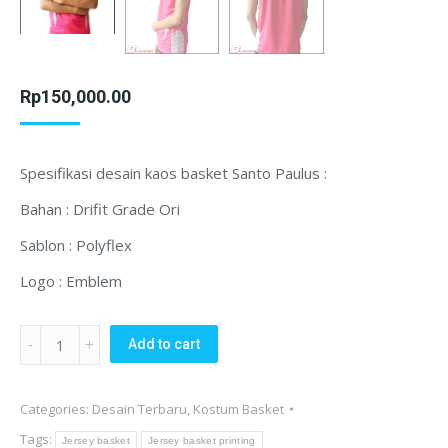
Rp
150,000.00
Spesifikasi desain kaos basket Santo Paulus :
Bahan : Drifit Grade Ori
Sablon : Polyflex
Logo : Emblem
Kaos
Add to cart
Basket
Santo
Categories:
Desain Terbaru
,
Kostum Basket
Paulus
Tags:
Palangkaraya
Jersey basket
Jersey basket printing