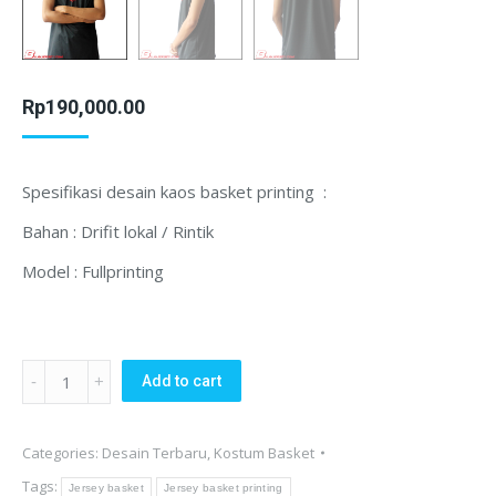
Rp
190,000.00
Spesifikasi desain kaos basket printing :
Bahan : Drifit lokal / Rintik
Model : Fullprinting
Desain
Add to cart
Kaos
Basket
Categories:
Desain Terbaru
,
Kostum Basket
Printing
Tags:
AAIS
Jersey basket
Jersey basket printing