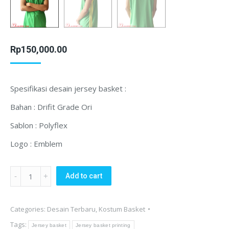
Rp
150,000.00
Spesifikasi desain jersey basket :
Bahan : Drifit Grade Ori
Sablon : Polyflex
Logo : Emblem
Jersey
Add to cart
Basket
PLN
Categories:
Desain Terbaru
,
Kostum Basket
Batubara
Tags:
Jakarta
Jersey basket
Jersey basket printing