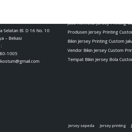
fline
Cerita Baju Jersey
Jasa Konveksi Jersey Printing 
a Selatan Bl. D 16 No. 10
Produsen Jersey Printing Cust
a – Bekasi
Bikin Jersey Printing Custom Jak
:
Vendor Bikin Jersey Custom Prin
80-1005
Tempat Bikin Jersey Bola Cust
skostum@gmail.com
Jersey sepeda
Jersey printing