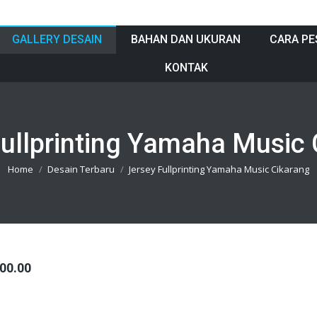
GALLERY DESAIN
BAHAN DAN UKURAN
CARA PE
KONTAK
Fullprinting Yamaha Music 
You are here:
Home
Desain Terbaru
Jersey Fullprinting Yamaha Music Cikarang
00.00