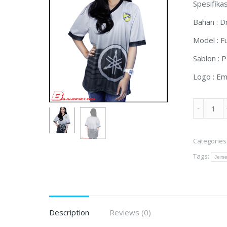
Spesifikas
Bahan : Dr
Model : Fu
Sablon : P
Logo : E
Jersey
Fullprintin
Yamaha
Categories
Music
Tags:
Cikarang
Jers
quantity
Description
Reviews (0)