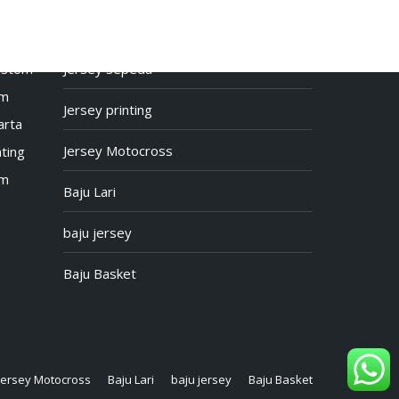
Baju Jersey
Custom
Jersey sepeda
om
Jersey printing
arta
Jersey Motocross
ting
om
Baju Lari
baju jersey
Baju Basket
Jersey Motocross
Baju Lari
baju jersey
Baju Basket