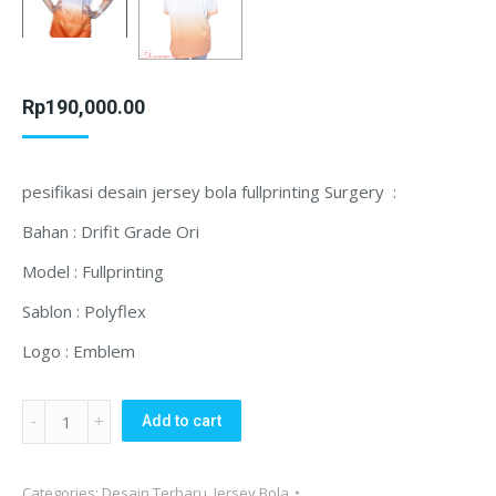
Rp
190,000.00
pesifikasi desain jersey bola fullprinting Surgery :
Bahan : Drifit Grade Ori
Model : Fullprinting
Sablon : Polyflex
Logo : Emblem
Jersey
Add to cart
bola
FullPrinting
Categories:
Desain Terbaru
,
Jersey Bola